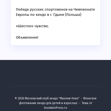
Победа русских спортсменов на Чемпионате
Европы по кендо в г. Гдыня (Польша)
«Шестое» чувство.
Объявление!
©
2026
Московский клуб кендо "Манэки-Нэко"
·
Японское
фехтование кендо для детей и взрослых · Тема от
GoodwinPress.ru