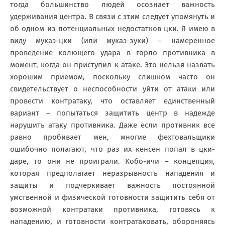
тогда большинство людей осознает важность
удерживания центра. В связи с этим следует упомянуть и
об одном из потенциальных недостатков цки. Я имею в
виду мукаэ-цки (или мукаэ-зуки) – намеренное
проведение колющего удара в горло противника в
момент, когда он приступил к атаке. Это нельзя назвать
хорошим приемом, поскольку слишком часто он
свидетельствует о неспособности уйти от атаки или
провести контратаку, что оставляет единственный
вариант – попытаться защитить центр в надежде
нарушить атаку противника. Даже если противник все
равно пробивает мен, многие фехтовальщики
ошибочно полагают, что раз их кенсен попал в цки-
даре, то они не проиграли. Кобо-ичи – концепция,
которая предполагает неразрывность нападения и
защиты и подчеркивает важность постоянной
умственной и физической готовности защитить себя от
возможной контратаки противника, готовясь к
нападению, и готовности контратаковать, обороняясь