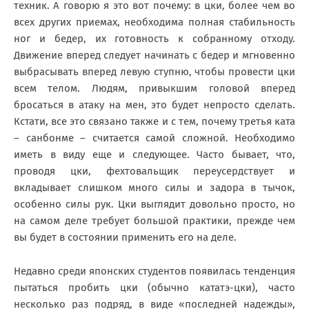
техник. А говорю я это вот почему: в цки, более чем во
всех других приемах, необходима полная стабильность
ног и бедер, их готовность к собранному отходу.
Движение вперед следует начинать с бедер и мгновенно
выбрасывать вперед левую ступню, чтобы провести цки
всем телом. Людям, привыкшим головой вперед
бросаться в атаку на мен, это будет непросто сделать.
Кстати, все это связано также и с тем, почему третья ката
– санбонме – считается самой сложной. Необходимо
иметь в виду еще и следующее. Часто бывает, что,
проводя цки, фехтовальщик переусердствует и
вкладывает слишком много силы и задора в тычок,
особенно силы рук. Цки выглядит довольно просто, но
на самом деле требует большой практики, прежде чем
вы будет в состоянии применить его на деле.
Недавно среди японских студентов появилась тенденция
пытаться пробить цки (обычно кататэ-цки), часто
несколько раз подряд, в виде «последней надежды»,