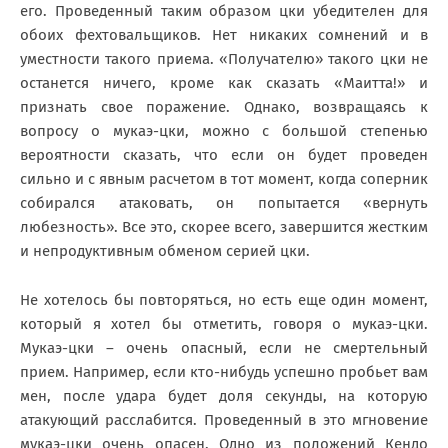
его. Проведенный таким образом цки убедителен для
обоих фехтовальщиков. Нет никаких сомнений и в
уместности такого приема. «Получателю» такого цки не
останется ничего, кроме как сказать «Маитта!» и
признать свое поражение. Однако, возвращаясь к
вопросу о мукаэ-цки, можно с большой степенью
вероятности сказать, что если он будет проведен
сильно и с явным расчетом в тот момент, когда соперник
собирался атаковать, он попытается «вернуть
любезность». Все это, скорее всего, завершится жестким
и непродуктивным обменом серией цки.
Не хотелось бы повторяться, но есть еще один момент,
который я хотел бы отметить, говоря о мукаэ-цки.
Мукаэ-цки – очень опасный, если не смертельный
прием. Например, если кто-нибудь успешно пробьет вам
мен, после удара будет доля секунды, на которую
атакующий расслабится. Проведенный в это мгновение
мукаэ-цки очень опасен. Одно из положений Кендо