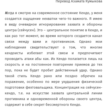
Перевод Азамата Кумыкова
К
огда я смотрю на современное состояние Кендо, у меня
создается ощущение нехватки чего-то важного. Я имею
в виду очевидное игнорирование захвата и обороны
центра (сейчусен). Это – центральное понятие в Кендо, и
как раз тот момент, во время которого создается канал
связи между вами и противником. Однако мои
наблюдения свидетельствуют о том, что многие
кендоисты избегают этой связи и предпочитают
проводить атаки абы как. Их Кендо полагается лишь на
скорость и на постоянное повторение приемов до тех
пор, пока не будет пробит действенный удар. Однако
такой стиль Кендо рано или поздно обречен на
поражение, особенно по мере ухудшения физической
подготовки фехтовальщика. Концентрация на сейчусен-
кендо, т.е. на искусстве захвата центральной линии
противника и одновременной обороны своего центра,
содержит в себе секрет бессмертного Кендо.