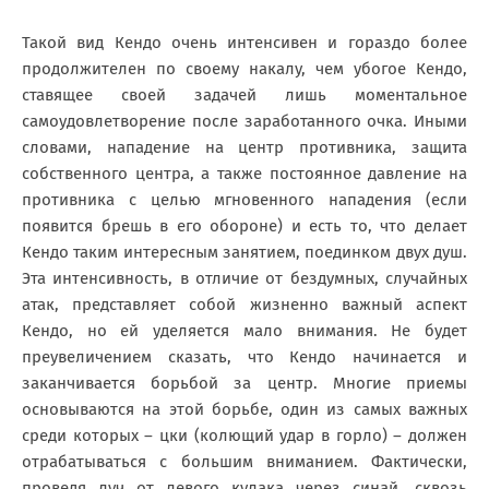
Такой вид Кендо очень интенсивен и гораздо более
продолжителен по своему накалу, чем убогое Кендо,
ставящее своей задачей лишь моментальное
самоудовлетворение после заработанного очка. Иными
словами, нападение на центр противника, защита
собственного центра, а также постоянное давление на
противника с целью мгновенного нападения (если
появится брешь в его обороне) и есть то, что делает
Кендо таким интересным занятием, поединком двух душ.
Эта интенсивность, в отличие от бездумных, случайных
атак, представляет собой жизненно важный аспект
Кендо, но ей уделяется мало внимания. Не будет
преувеличением сказать, что Кендо начинается и
заканчивается борьбой за центр. Многие приемы
основываются на этой борьбе, один из самых важных
среди которых – цки (колющий удар в горло) – должен
отрабатываться с большим вниманием. Фактически,
проведя луч от левого кулака через синай, сквозь