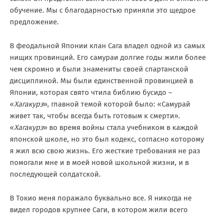
обучение. Мы с благодарностью приняли это щедрое
предложение.
В феодальной Японии клан Сага владел одной из самых
нищих провинций. Его самураи долгие годы жили более
чем скромно и были знамениты своей спартанской
дисциплиной. Мы были единственной провинцией в
Японии, которая свято чтила библию бусидо –
«
Хагакурэ
», главной темой которой было: «Самурай
живет так, чтобы всегда быть готовым к смерти».
«
Хагакурэ
» во время войны стала учебником в каждой
японской школе, но это был кодекс, согласно которому
я жил всю свою жизнь. Его жесткие требования не раз
помогали мне и в моей новой школьной жизни, и в
последующей солдатской.
В Токио меня поражало буквально все. Я никогда не
видел городов крупнее Саги, в котором жили всего