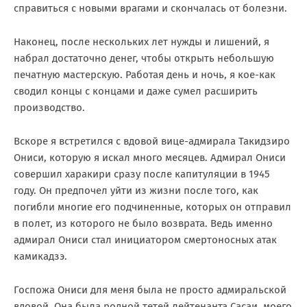
справиться с новыми врагами и скончалась от болезни.
Наконец, после нескольких лет нужды и лишений, я
набрал достаточно денег, чтобы открыть небольшую
печатную мастерскую. Работая день и ночь, я кое-как
сводил концы с концами и даже сумел расширить
производство.
Вскоре я встретился с вдовой вице-адмирала Такидзиро
Ониси, которую я искал много месяцев. Адмирал Ониси
совершил харакири сразу после капитуляции в 1945
году. Он предпочел уйти из жизни после того, как
погибли многие его подчиненные, которых он отправил
в полет, из которого не было возврата. Ведь именно
адмирал Ониси стал инициатором смертоносных атак
камикадзэ.
Госпожа Ониси для меня была не просто адмиральской
вдовой. Она была родной тетей лейтенанта Сасаи, моего