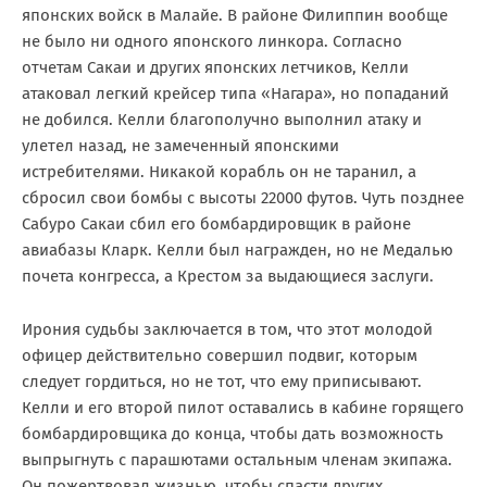
японских войск в Малайе. В районе Филиппин вообще
не было ни одного японского линкора. Согласно
отчетам Сакаи и других японских летчиков, Келли
атаковал легкий крейсер типа «Нагара», но попаданий
не добился. Келли благополучно выполнил атаку и
улетел назад, не замеченный японскими
истребителями. Никакой корабль он не таранил, а
сбросил свои бомбы с высоты 22000 футов. Чуть позднее
Сабуро Сакаи сбил его бомбардировщик в районе
авиабазы Кларк. Келли был награжден, но не Медалью
почета конгресса, а Крестом за выдающиеся заслуги.
Ирония судьбы заключается в том, что этот молодой
офицер действительно совершил подвиг, которым
следует гордиться, но не тот, что ему приписывают.
Келли и его второй пилот оставались в кабине горящего
бомбардировщика до конца, чтобы дать возможность
выпрыгнуть с парашютами остальным членам экипажа.
Он пожертвовал жизнью, чтобы спасти других.