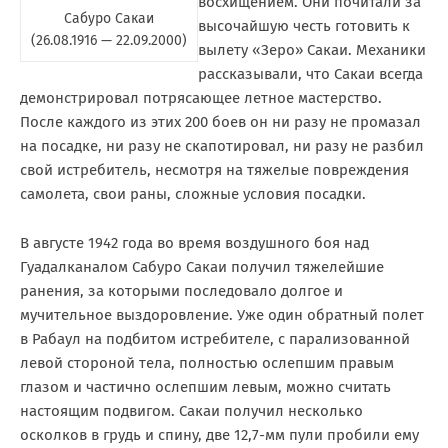
восхищением. Они почитали за
Сабуро Сакаи
высочайшую честь готовить к
(26.08.1916 — 22.09.2000)
вылету «Зеро» Сакаи. Механики
рассказывали, что Сакаи всегда
демонстрировал потрясающее летное мастерство.
После каждого из этих 200 боев он ни разу не промазал
на посадке, ни разу не скапотировал, ни разу не разбил
свой истребитель, несмотря на тяжелые повреждения
самолета, свои раны, сложные условия посадки.
В августе 1942 года во время воздушного боя над
Гуадалканалом Сабуро Сакаи получил тяжелейшие
ранения, за которыми последовало долгое и
мучительное выздоровление. Уже один обратный полет
в Рабаул на подбитом истребителе, с парализованной
левой стороной тела, полностью ослепшим правым
глазом и частично ослепшим левым, можно считать
настоящим подвигом. Сакаи получил несколько
осколков в грудь и спину, две 12,7-мм пули пробили ему