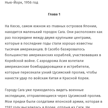
Нью-Йорк, 1956 год
Глава 1
На Кюсю, самом южном из главных островов Японии,
находится маленький городок Сага. Они расположен как
раз посередине между двумя крупными центрами,
которые в последние годы стали хорошо известны
тысячам американцев. В Сасебо базировалось
большинство американских кораблей, участвовавших в
Корейской войне. С аэродрома Асия взлетали
американские бомбардировщики и истребители,
которые пересекали узкий Цусимский пролив, чтобы
нанести удар по войскам Китая и Красной Кореи.
Городу Сага уже приходилось видеть военные
экспедиции, отправляющиеся через Цусимский пролив.
Мои предки были солдатами японской армии, которая в
1592 году высадилась в Корее, отплыв из Саги. Не