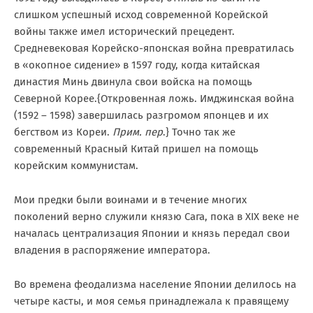
слишком успешный исход современной Корейской
войны также имел исторический прецедент.
Средневековая Корейско-японская война превратилась
в «окопное сидение» в 1597 году, когда китайская
династия Минь двинула свои войска на помощь
Северной Корее.{Откровенная ложь. Имджинская война
(1592 – 1598) завершилась разгромом японцев и их
бегством из Кореи.
Прим. пер
.} Точно так же
современный Красный Китай пришел на помощь
корейским коммунистам.
Мои предки были воинами и в течение многих
поколений верно служили князю Сага, пока в
XIX
веке не
началась централизация Японии и князь передал свои
владения в распоряжение императора.
Во времена феодализма население Японии делилось на
четыре касты, и моя семья принадлежала к правящему