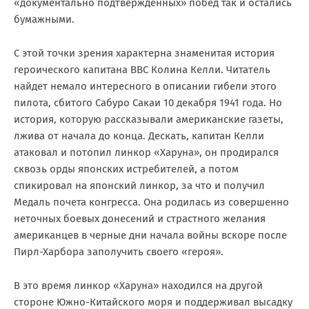
«документально подтвержденных» побед так и остались
бумажными.
С этой точки зрения характерна знаменитая история
героического капитана ВВС Колина Келли. Читатель
найдет немало интересного в описании гибели этого
пилота, сбитого Сабуро Сакаи 10 декабря 1941 года. Но
история, которую рассказывали американские газеты,
лжива от начала до конца. Дескать, капитан Келли
атаковал и потопил линкор «Харуна», он продирался
сквозь орды японских истребителей, а потом
спикировал на японский линкор, за что и получил
Медаль почета конгресса. Она родилась из совершенно
неточных боевых донесений и страстного желания
американцев в черные дни начала войны вскоре после
Пирл-Харбора заполучить своего «героя».
В это время линкор «Харуна» находился на другой
стороне Южно-Китайского моря и поддерживал высадку