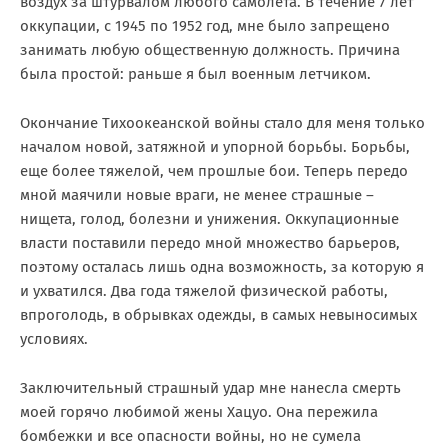
воздух за штурвалом любого самолета. В течение 7 лет
оккупации, с 1945 по 1952 год, мне было запрещено
занимать любую общественную должность. Причина
была простой: раньше я был военным летчиком.
Окончание Тихоокеанской войны стало для меня только
началом новой, затяжной и упорной борьбы. Борьбы,
еще более тяжелой, чем прошлые бои. Теперь передо
мной маячили новые враги, не менее страшные –
нищета, голод, болезни и унижения. Оккупационные
власти поставили передо мной множество барьеров,
поэтому осталась лишь одна возможность, за которую я
и ухватился. Два года тяжелой физической работы,
впроголодь, в обрывках одежды, в самых невыносимых
условиях.
Заключительный страшный удар мне нанесла смерть
моей горячо любимой жены Хацуо. Она пережила
бомбежки и все опасности войны, но не сумела